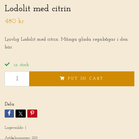
Lodolit med citrin
480 kr
Ljuvlig Lodolit med citrin. Många glada regnbågar i den
här.
in stock
PUT IN CART
Dela
Lagersaldo:
1
Artikelnummer:
225