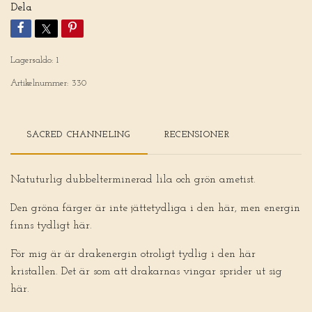
Dela
Lagersaldo:
1
Artikelnummer:
330
SACRED CHANNELING
RECENSIONER
Natuturlig dubbelterminerad lila och grön ametist.
Den gröna färger är inte jättetydliga i den här, men energin
finns tydligt här.
För mig är är drakenergin otroligt tydlig i den här
kristallen. Det är som att drakarnas vingar sprider ut sig
här.