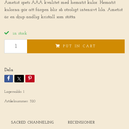
Ametist spets AAA kvalitet med hematit kulor. Hematit
kulorna gör att färgen blir så otroligt intensivt lila. Ametist
är en djup andlig kristall som stötta
in stock
PUT IN CART
Dela
Lagersaldo:
1
Artikelnummer:
320
SACRED CHANNELING
RECENSIONER