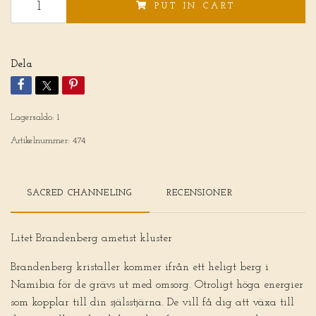
PUT IN CART
Dela
Lagersaldo:
1
Artikelnummer:
474
SACRED CHANNELING
RECENSIONER
Litet Brandenberg ametist kluster
Brandenberg kristaller kommer ifrån ett heligt berg i
Namibia för de grävs ut med omsorg. Otroligt höga energier
som kopplar till din själsstjärna. De vill få dig att växa till