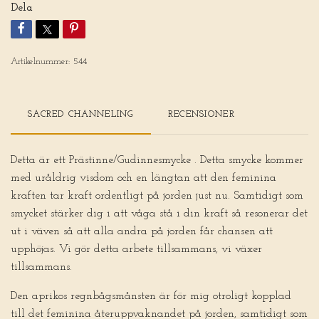
Dela
Artikelnummer:
544
SACRED CHANNELING
RECENSIONER
Detta är ett Prästinne/Gudinnesmycke . Detta smycke kommer
med uråldrig visdom och en längtan att den feminina
kraften tar kraft ordentligt på jorden just nu. Samtidigt som
smycket stärker dig i att våga stå i din kraft så resonerar det
ut i väven så att alla andra på jorden får chansen att
upphöjas. Vi gör detta arbete tillsammans, vi växer
tillsammans.
Den aprikos regnbågsmånsten är för mig otroligt kopplad
till det feminina återuppvaknandet på jorden, samtidigt som