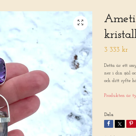
Ameti
kristal
3 333 kr
Detta är ett sm
ner i din själ o
och ditt syfte h
Produkten är tyv
Dela