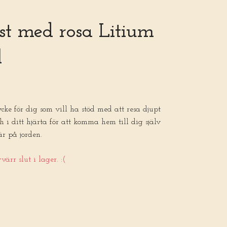
st med rosa Litium
l
ycke för dig som vill ha stöd med att resa djupt
ch i ditt hjärta för att komma hem till dig själv
är på jorden.
ärr slut i lager. :(