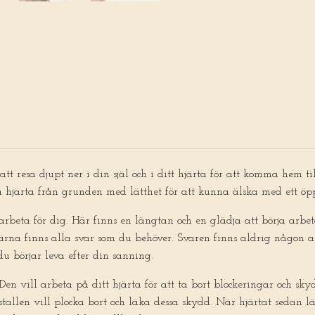
tt resa djupt ner i din själ och i ditt hjärta för att komma hem til
ra hjärta från grunden med lätthet för att kunna älska med ett öpp
arbeta för dig. Här finns en längtan och en glädja att börja arbeta
kärna finns alla svar som du behöver. Svaren finns aldrig någon 
du börjar leva efter din sanning.
. Den vill arbeta på ditt hjärta för att ta bort blockeringar och sk
stallen vill plocka bort och läka dessa skydd. När hjärtat sedan l