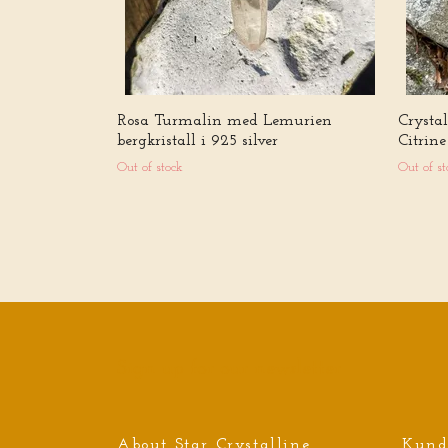
Rosa Turmalin med Lemurien
Crysta
bergkristall i 925 silver
Citrine
Out of stock
Out of st
Sign up for our newsletter
About Star Crystalline
Kund