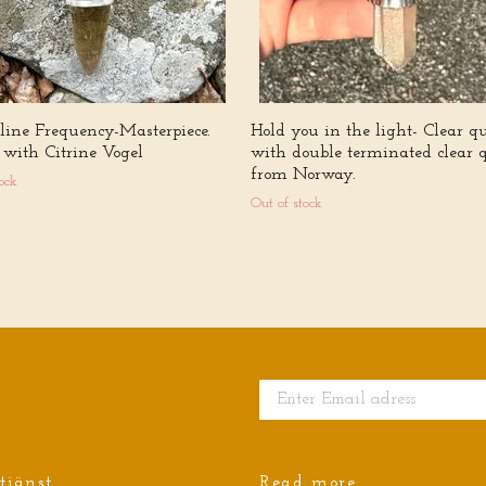
lline Frequency-Masterpiece.
Hold you in the light- Clear q
 with Citrine Vogel
with double terminated clear 
from Norway.
ock
Out of stock
tjänst
Read more