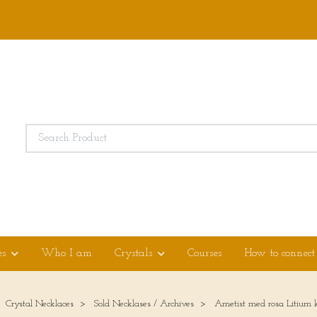
es
Who I am
Crystals
Courses
How to connect
Crystal Necklaces
Sold Necklases / Archives
Ametist med rosa Litium kr