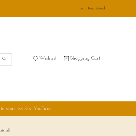
Sent Registered
Wishlist
Shopping Cart
 to your jewelry YouTube
istall