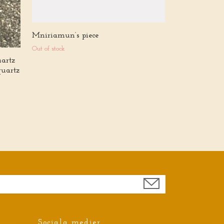
Mniriamun‘s piece
Out of stock
uartz
quartz
Sociala medier