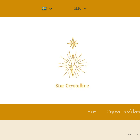
SEK
Hem
Crystal necklac
Hem