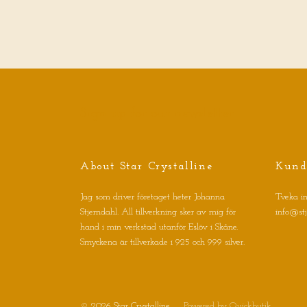
Sign up for our newsletter
About Star Crystalline
Kund
Jag som driver företaget heter Johanna
Tveka in
Stjerndahl. All tillverkning sker av mig för
info@st
hand i min verkstad utanför Eslöv i Skåne.
Smyckena är tillverkade i 925 och 999 silver.
© 2026 Star Crystalline
Powered by Quickbutik