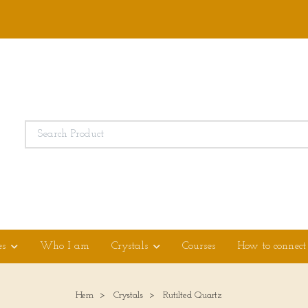
es
Who I am
Crystals
Courses
How to connect
Hem
Crystals
Rutilted Quartz