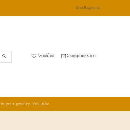
Sent Registered
Wishlist
Shopping Cart
 to your jewelry YouTube