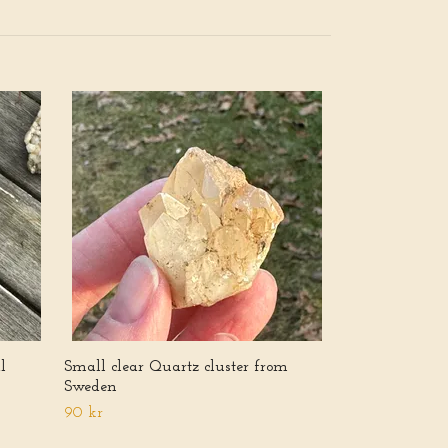
Rutilated Quar
110 kr
l
Small clear Quartz cluster from
Sweden
90 kr