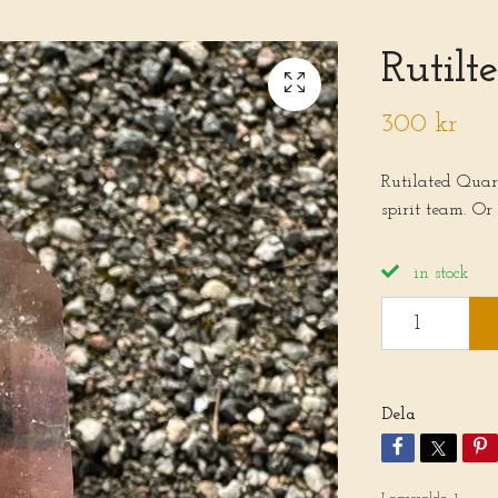
Rutilt
300 kr
Rutilated Quart
spirit team. Or
in stock
Dela