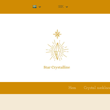
SEK
Hem
Crystal necklac