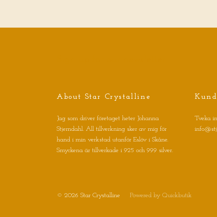
Sign up for our newsletter
About Star Crystalline
Kund
Jag som driver företaget heter Johanna
Tveka in
Stjerndahl. All tillverkning sker av mig för
info@st
hand i min verkstad utanför Eslöv i Skåne.
Smyckena är tillverkade i 925 och 999 silver.
© 2026 Star Crystalline
Powered by Quickbutik