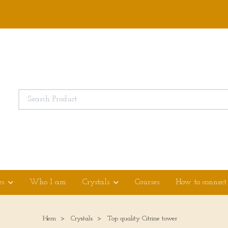
es
Who I am
Crystals
Courses
How to connect
Hem
Crystals
Top quality Citrine tower