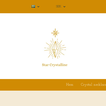
SEK
Hem
Crystal necklac