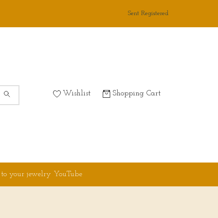
Sent Registered
Wishlist
Shopping Cart
 to your jewelry YouTube