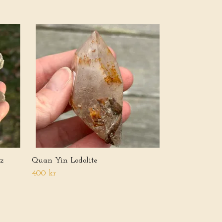
Rutilated Quar
600 kr
z
Quan Yin Lodolite
400 kr