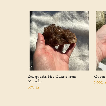
Red quartz, Fire Quartz from
Queen 
Marocko
1 900 
800 kr