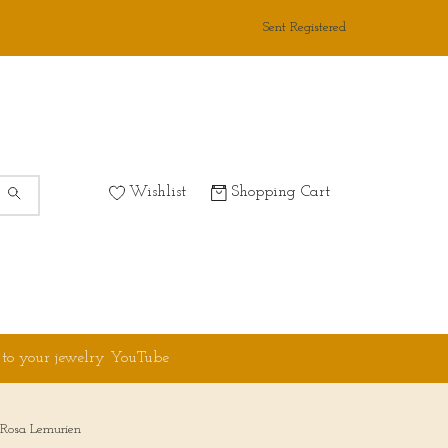
Sent Registered
Wishlist
Shopping Cart
 to your jewelry YouTube
 Rosa Lemurien