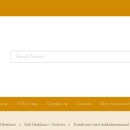
es
Who I am
Crystals
Courses
How to connect
 Necklaces
Sold Necklases / Archives
Rutiökvarts med dubbelterminerad