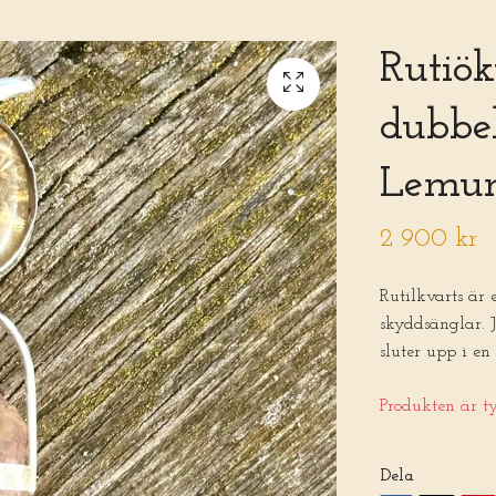
Rutiö
dubbe
Lemur
2 900 kr
Rutilkvarts är 
skyddsänglar. J
sluter upp i e
Produkten är tyv
Dela