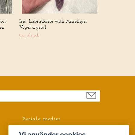
cot
Isis- Labradorite with Amethyst
en
Vogel crystal
Out of stock
Sociala medier
Facebook
Vi använder cookies