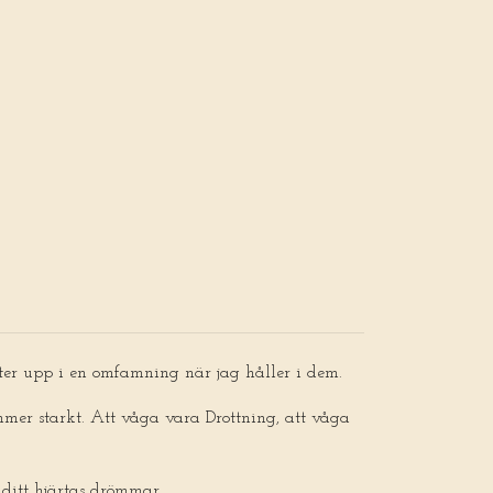
luter upp i en omfamning när jag håller i dem.
ommer starkt. Att våga vara Drottning, att våga
 ditt hjärtas drömmar.