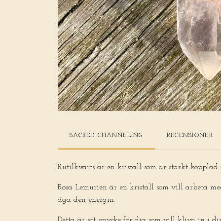
SACRED CHANNELING
RECENSIONER
Rutilkvarts är en kristall som är starkt kopplad
Rosa Lemurien är en kristall som vill arbeta med
äga den energin.
Detta är ett smycke för dig som vill kliva in i 