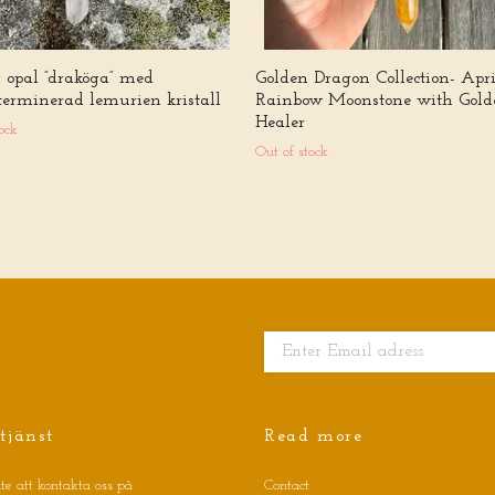
 opal ”draköga” med
Golden Dragon Collection- Apri
terminerad lemurien kristall
Rainbow Moonstone with Gold
Healer
ock
Out of stock
tjänst
Read more
te att kontakta oss på
Contact