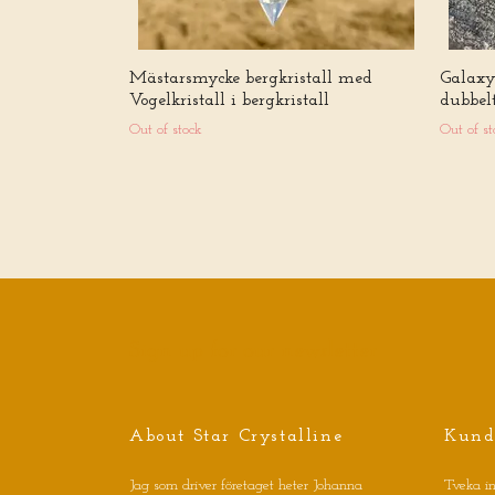
Mästarsmycke bergkristall med
Galaxy
Vogelkristall i bergkristall
dubbel
Out of stock
Out of st
Sign up for our newsletter
About Star Crystalline
Kund
Jag som driver företaget heter Johanna
Tveka in