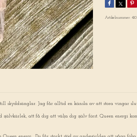
Artikelnummer:
410
 till skyddsänglar. Jag får alltid en känsla av att stora vingar s
 självkärlek, att få dig att välja dig själv först. Queen energi k
din Queen energi . Du får starkt stöd av andevärlden att våga följa