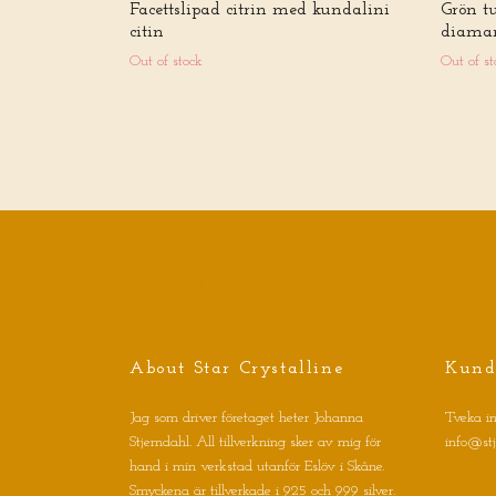
Facettslipad citrin med kundalini
Grön t
citin
diaman
Out of stock
Out of st
Sign up for our newsletter
About Star Crystalline
Kund
Jag som driver företaget heter Johanna
Tveka in
Stjerndahl. All tillverkning sker av mig för
info@st
hand i min verkstad utanför Eslöv i Skåne.
Smyckena är tillverkade i 925 och 999 silver.