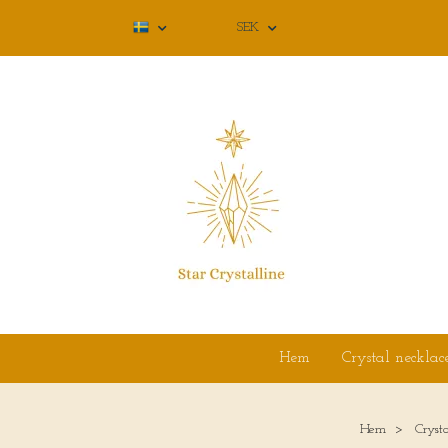
SEK
Hem
Crystal necklac
Hem
Cryst