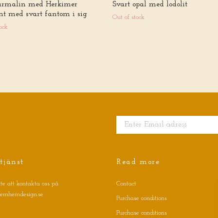
urmalin med Herkimer
Svart opal med lodolit
t med svart fantom i sig
Out of stock
ock
tjänst
Read more
te att kontakta oss på
Contact
jernhemdesign.se
Purchase conditions
Purchase conditions