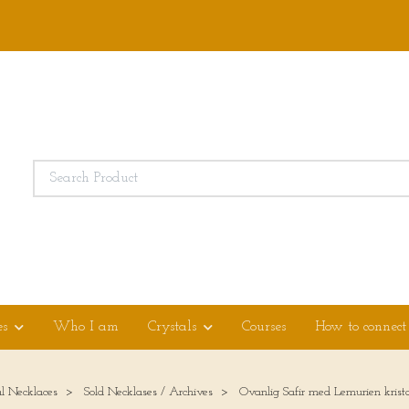
es
Who I am
Crystals
Courses
How to connect
al Necklaces
Sold Necklases / Archives
Ovanlig Safir med Lemurien kristal