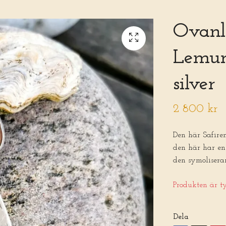
Ovanl
Lemuri
silver
2 800 kr
Den här Safiren
den här har en 
den symoliserar
Produkten är tyv
Dela