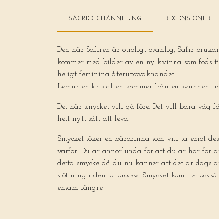
SACRED CHANNELING
RECENSIONER
Den här Safiren är otroligt ovanlig, Safir bruka
kommer med bilder av en ny kvinna som föds till
heligt feminina återuppvaknandet.
Lemurien kristallen kommer från en svunnen tid
Det här smycket vill gå före. Det vill bara väg f
helt nytt sätt att leva.
Smycket söker en bärarinna som vill ta emot des
varför. Du är annorlunda för att du är här för
detta smycke då du nu känner att det är dags a
stöttning i denna process. Smycket kommer också
ensam längre.