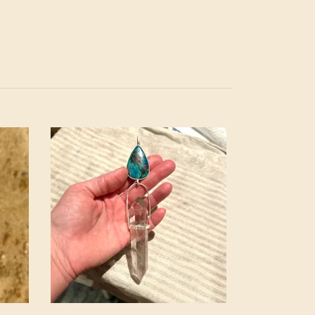
Rosenkvarts m
rosa Lemurien
Out of stock