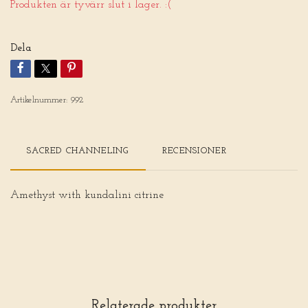
Produkten är tyvärr slut i lager. :(
Dela
Artikelnummer:
992
SACRED CHANNELING
RECENSIONER
Amethyst with kundalini citrine