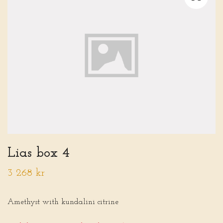
Lias box 4
3 268 kr
Amethyst with kundalini citrine