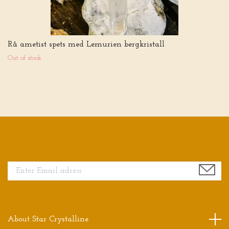
Rå ametist spets med Lemurien bergkristall
Out of stock
Sign up for our newsletter
About Star Crystalline