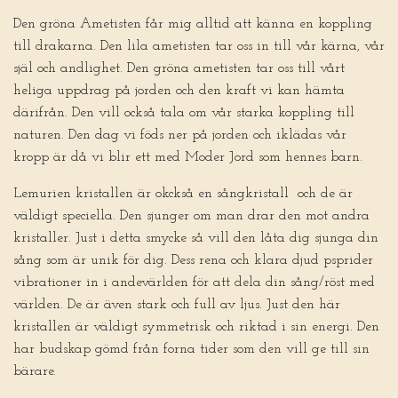
Den gröna Ametisten får mig alltid att känna en koppling
till drakarna. Den lila ametisten tar oss in till vår kärna, vår
själ och andlighet. Den gröna ametisten tar oss till vårt
heliga uppdrag på jorden och den kraft vi kan hämta
därifrån. Den vill också tala om vår starka koppling till
naturen. Den dag vi föds ner på jorden och iklädas vår
kropp är då vi blir ett med Moder Jord som hennes barn.
Lemurien kristallen är okckså en sångkristall och de är
väldigt speciella. Den sjunger om man drar den mot andra
kristaller. Just i detta smycke så vill den låta dig sjunga din
sång som är unik för dig. Dess rena och klara djud psprider
vibrationer in i andevärlden för att dela din sång/röst med
världen. De är även st
ark och full av ljus. Just den här
kristallen är väldigt symmetrisk och riktad i sin energi. Den
har budskap gömd från forna tider som den vill ge till sin
bärare.