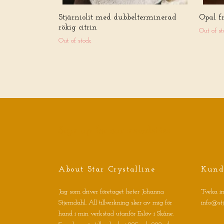
Stjärniolit med dubbelterminerad
Opal f
rökig citrin
Out of st
Out of stock
Sign up for our newsletter
About Star Crystalline
Kund
Jag som driver företaget heter Johanna
Tveka in
Stjerndahl. All tillverkning sker av mig för
info@st
hand i min verkstad utanför Eslöv i Skåne.