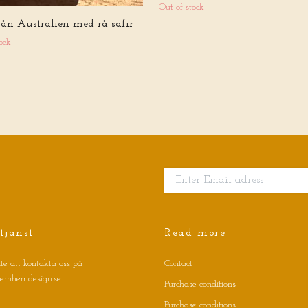
Out of stock
rån Australien med rå safir
ock
tjänst
Read more
te att kontakta oss på
Contact
jernhemdesign.se
Purchase conditions
Purchase conditions