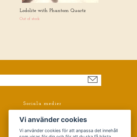
Lodolite with Phantom Quartz
Out of stock
Sociala medier
Facebook
Vi använder cookies
Vi använder cookies för att anpassa det innehåll
som visas för dig och för att du ska få bästa