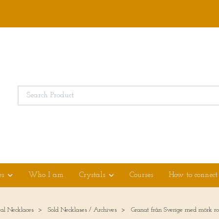
es
Who I am
Crystals
Courses
How to connect
tal Necklaces
Sold Necklases / Archives
Granat från Sverige med mörk r