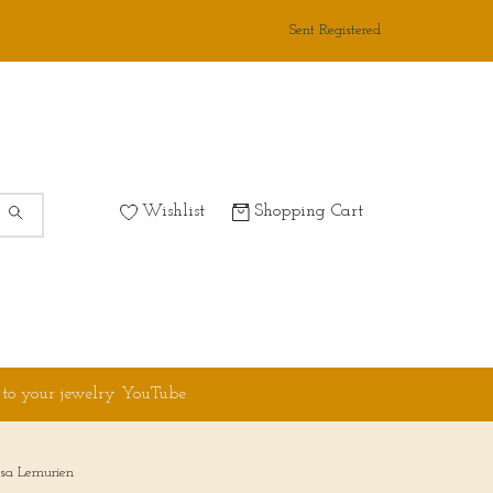
Sent Registered
Wishlist
Shopping Cart
 to your jewelry YouTube
osa Lemurien