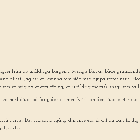
ergier från de uråldriga bergen i Sverige. Den är både grunda
 sensualitet. Jag ser en kvinna som står med djupa rötter ner i M
r som en våg av energi rör sig, en uråldrig magisk enegi som vill 
uva med djup röd färg, den är mer fysisk än den ljusare eterisk
ivå i livet. Det vill sätta igång din inre eld så att du kan ta dig 
självkärlek.