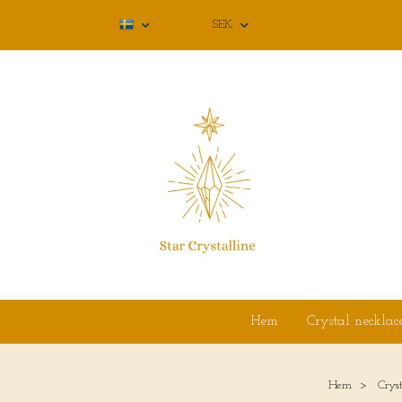
SEK
Hem
Crystal necklac
Hem
Crys