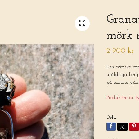
Grana
mörk 
2 900 kr
Den svenska gr
uråldriga berg
på samma gång
Produkten är tyv
Dela