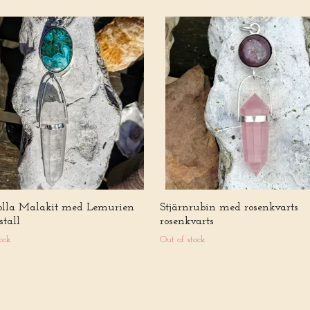
olla Malakit med Lemurien
Stjärnrubin med rosenkvarts
stall
rosenkvarts
ock
Out of stock