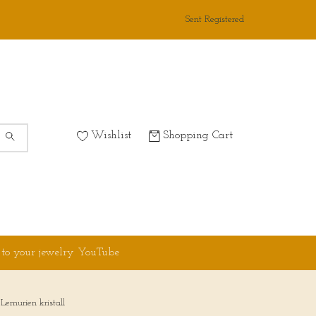
Sent Registered
Wishlist
Shopping Cart
 to your jewelry YouTube
Lemurien kristall