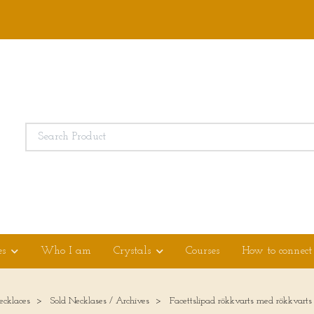
es
Who I am
Crystals
Courses
How to connect
ecklaces
Sold Necklases / Archives
Facettslipad rökkvarts med rökkvarts 