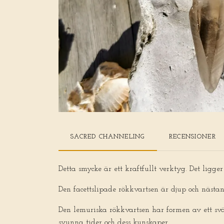
SACRED CHANNELING
RECENSIONER
Detta smycke är ett kraftfullt verktyg. Det ligg
Den facettslipade rökkvartsen är djup och nästa
Den lemuriska rökkvartsen har formen av ett svär
svunna tider och dess kunskaper.