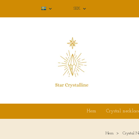
SEK
Hem
Crystal necklac
Hem
Crystal N