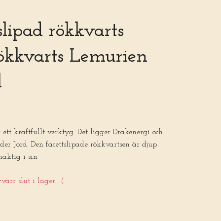
slipad rökkvarts
ökkvarts Lemurien
l
 ett kraftfullt verktyg. Det ligger Drakenergi och
er Jord. Den facettslipade rökkvartsen är djup
aktig i sin
ärr slut i lager. :(