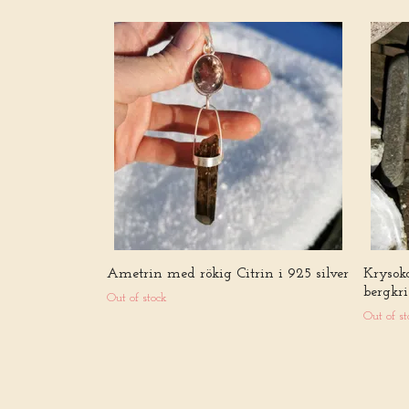
Ametrin med rökig Citrin i 925 silver
Krysok
bergkri
Out of stock
Out of st