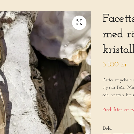
Facett
med r
kristal
3 100 kr
Detta smycke är
styrka från Mod
och nästan brun
Produkten är tyv
Dela