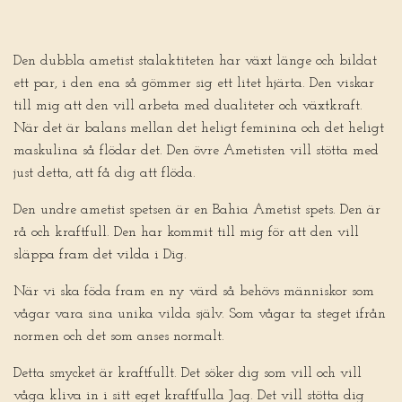
Den dubbla ametist stalaktiteten har växt länge och bildat
ett par, i den ena så gömmer sig ett litet hjärta. Den viskar
till mig att den vill arbeta med dualiteter och växtkraft.
När det är balans mellan det heligt feminina och det heligt
maskulina så flödar det. Den övre Ametisten vill stötta med
just detta, att få dig att flöda.
Den undre ametist spetsen är en Bahia Ametist spets. Den är
rå och kraftfull. Den har kommit till mig för att den vill
släppa fram det vilda i Dig.
När vi ska föda fram en ny värd så behövs människor som
vågar vara sina unika vilda själv. Som vågar ta steget ifrån
normen och det som anses normalt.
Detta smycket är kraftfullt. Det söker dig som vill och vill
våga kliva in i sitt eget kraftfulla Jag. Det vill stötta dig