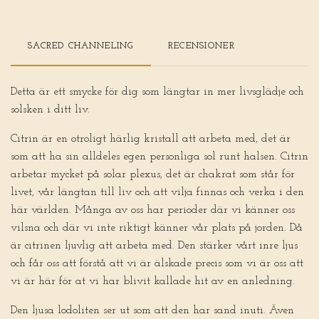
SACRED CHANNELING
RECENSIONER
Detta är ett smycke för dig som längtar in mer livsglädje och
solsken i ditt liv.
Citrin är en otroligt härlig kristall att arbeta med, det är
som att ha sin alldeles egen personliga sol runt halsen. Citrin
arbetar mycket på solar plexus, det är chakrat som står för
livet, vår längtan till liv och att vilja finnas och verka i den
här världen. Många av oss har perioder där vi känner oss
vilsna och där vi inte riktigt känner vår plats på jorden. Då
är citrinen ljuvlig att arbeta med. Den stärker vårt inre ljus
och får oss att förstå att vi är älskade precis som vi är oss att
vi är här för at vi har blivit kallade hit av en anledning.
Den ljusa lodoliten ser ut som att den har sand inuti. Även