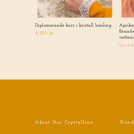
Diplomerande kurs i kristall healing
Apriko
Brande
4 500 kr
vatten
Out of st
Sign up for our newsletter
About Star Crystalline
Kund