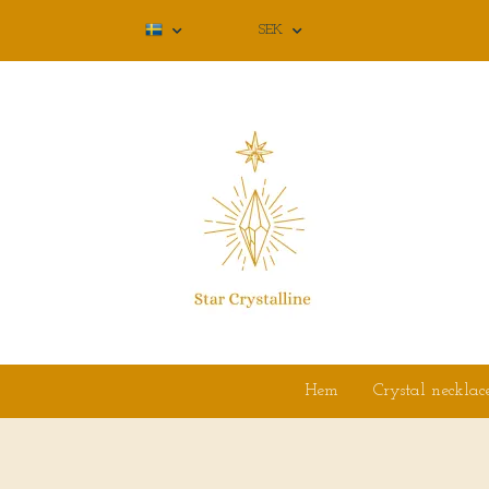
SEK
Hem
Crystal necklac