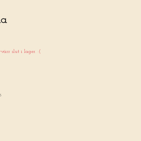
la
ärr slut i lager. :(
6