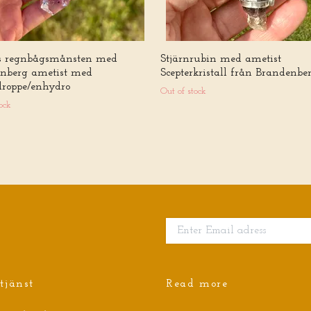
s regnbågsmånsten med
Stjärnrubin med ametist
nberg ametist med
Scepterkristall från Brandenbe
droppe/enhydro
Out of stock
ock
tjänst
Read more