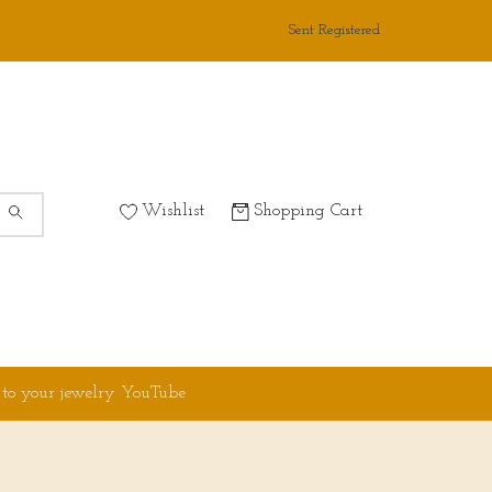
Sent Registered
Wishlist
Shopping Cart
 to your jewelry YouTube