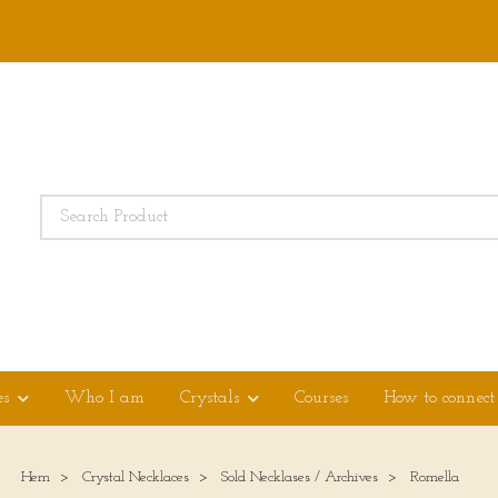
es
Who I am
Crystals
Courses
How to connect
Hem
Crystal Necklaces
Sold Necklases / Archives
Romella