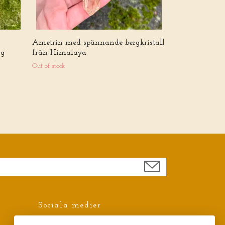
Ametrin med spännande bergkristall
rg
från Himalaya
Out of stock
Sociala medier